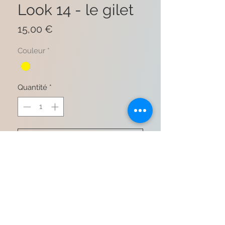
Look 14 - le gilet
Prix
15,00 €
Couleur
*
Quantité
*
Ajouter au panier
Commander et payer
70% coton 20% acrylique 10%
diverses fibres
TU convient du 36 au 42