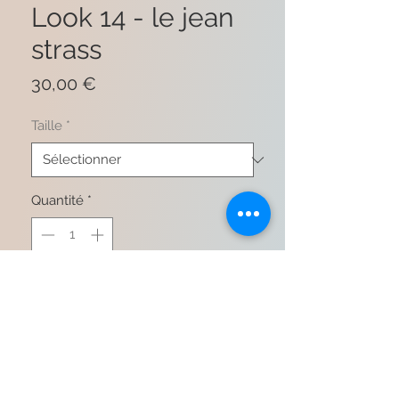
Look 14 - le jean
strass
Prix
30,00 €
Taille
*
Quantité
*
Ajouter au panier
Commander et payer
98% coton 2% elasthane