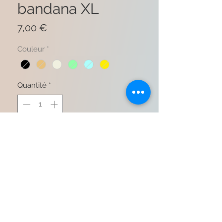
bandana XL
Prix
7,00 €
Couleur
*
Quantité
*
Ajouter au panier
Commander et payer
80% viscose 20% coton
Carré 70x70cm