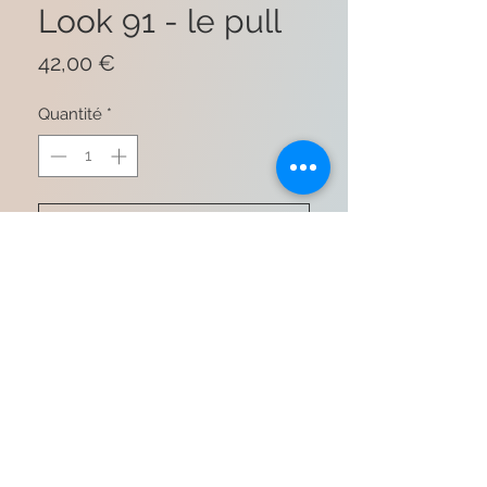
Look 91 - le pull
Prix
42,00 €
Quantité
*
Ajouter au panier
Commander et payer
100% coton
TU convient du 36 au 48
Fabrication italienne