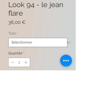
Look 94 - le jean
flare
Prix
36,00 €
Taille
*
Quantité
*
Ajouter au panier
Commander et payer
72% coton 24% polyester 2% viscose