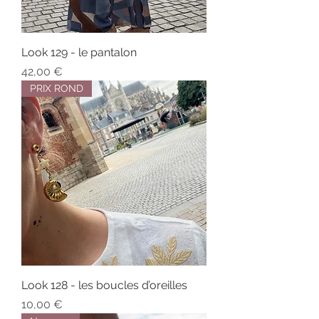
Look 129 - le pantalon
Prix
42,00 €
PRIX ROND
Look 128 - les boucles d’oreilles
Prix
10,00 €