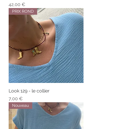
Prix
42,00 €
PRIX ROND
Look 129 - le collier
Prix
7,00 €
Nouveau